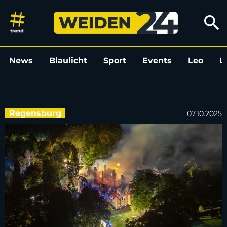
Jagdschloss abgebrannt - Gutac
search
News
Blaulicht
Sport
Events
Leo
L
Regensburg
07.10.2025