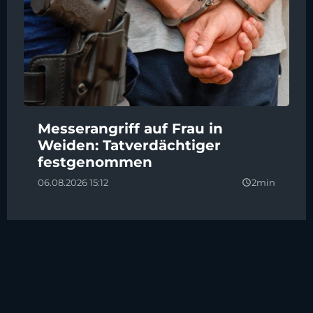
Messerangriff auf Frau in
Weiden: Tatverdächtiger
festgenommen
06.08.2026 15:12
2min
query_builder