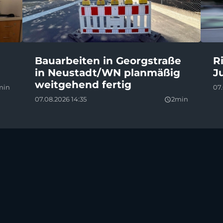
Bauarbeiten in Georgstraße
R
in Neustadt/WN planmäßig
J
weitgehend fertig
min
07
07.08.2026 14:35
2min
query_builder