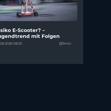
isiko E-Scooter? –
ugendtrend mit Folgen
.08.2026 08:20
9min
query_builder