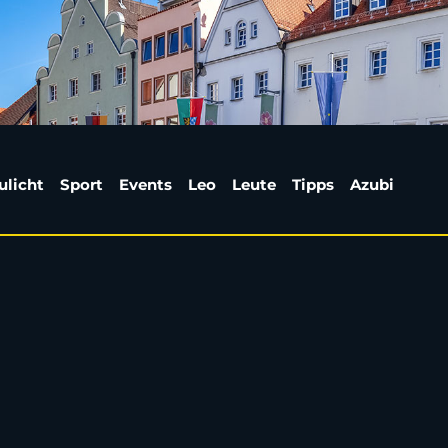
on Ski Aggu in Berlin l
ulicht
Sport
Events
Leo
Leute
Tipps
Azubi