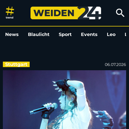
„Lameste Crowd“ - Nina Chuba 
search
News
Blaulicht
Sport
Events
Leo
L
Stuttgart
06.07.2026