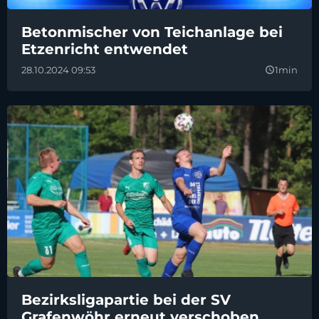
Betonmischer von Teichanlage bei
Etzenricht entwendet
28.10.2024 09:53
1min
query_builder
Bezirksligapartie bei der SV
Grafenwöhr erneut verschoben