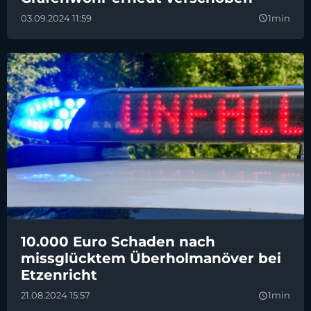
03.09.2024 11:59
1min
query_builder
10.000 Euro Schaden nach
missglücktem Überholmanöver bei
Etzenricht
21.08.2024 15:57
1min
query_builder