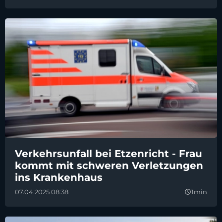
Verkehrsunfall bei Etzenricht - Frau
kommt mit schweren Verletzungen
ins Krankenhaus
07.04.2025 08:38
1min
query_builder