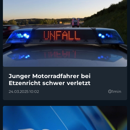
Junger Motorradfahrer bei
Etzenricht schwer verletzt
24.03.2025 10:02
1min
query_builder