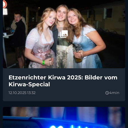
Etzenrichter Kirwa 2025: Bilder vom
Kirwa-Special
12.10.2025 13:32
4min
query_builder