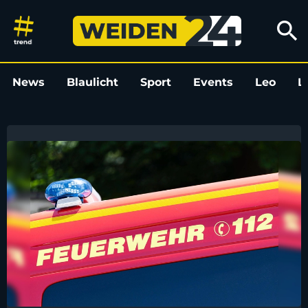
Weiden24
search
News
Blaulicht
Sport
Events
Leo
L