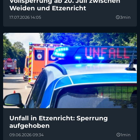
Vollsperrung ab 20. Juli zwischen
Weiden und Etzenricht
17.07.2026 14:05
3min
query_builder
Unfall in Etzenricht: Sperrung
aufgehoben
09.06.2026 09:34
1min
query_builder