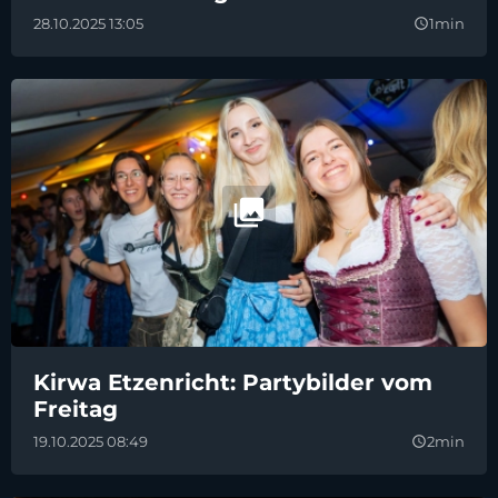
28.10.2025 13:05
1min
query_builder
Kirwa Etzenricht: Partybilder vom
Freitag
19.10.2025 08:49
2min
query_builder