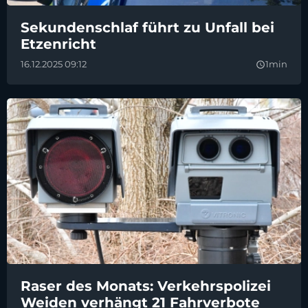
Sekundenschlaf führt zu Unfall bei
Etzenricht
16.12.2025 09:12
1min
query_builder
Raser des Monats: Verkehrspolizei
Weiden verhängt 21 Fahrverbote