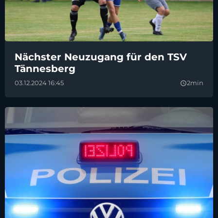
Nächster Neuzugang für den TSV
Tännesberg
03.12.2024 16:45
2min
query_builder