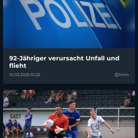
92-Jähriger verursacht Unfall und
flieht
10.02.2025 10:22
1min
query_builder