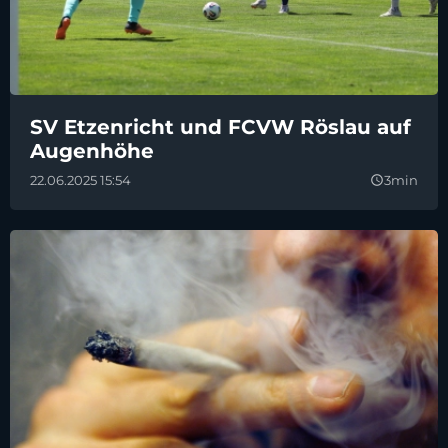
SV Etzenricht und FCVW Röslau auf
Augenhöhe
22.06.2025 15:54
3min
query_builder