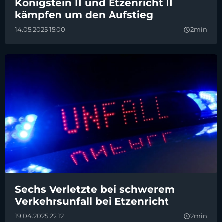
Königstein II und Etzenricht II
kämpfen um den Aufstieg
14.05.2025 15:00
2min
query_builder
Sechs Verletzte bei schwerem
Verkehrsunfall bei Etzenricht
19.04.2025 22:12
2min
query_builder