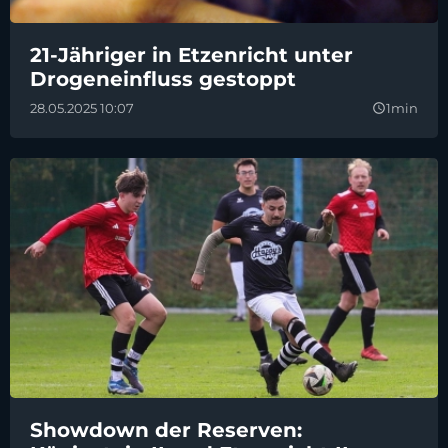
21-Jähriger in Etzenricht unter
Drogeneinfluss gestoppt
28.05.2025 10:07
1min
query_builder
Showdown der Reserven: