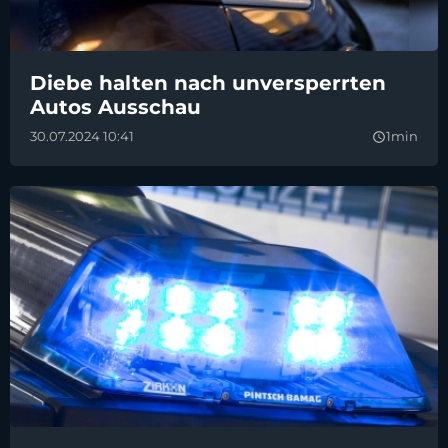
Diebe halten nach unversperrten
Autos Ausschau
30.07.2024 10:41
1min
query_builder