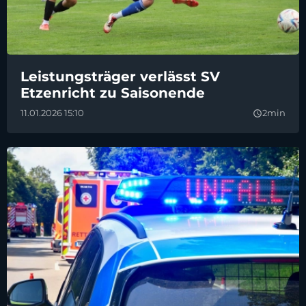
Leistungsträger verlässt SV
Etzenricht zu Saisonende
11.01.2026 15:10
2min
query_builder