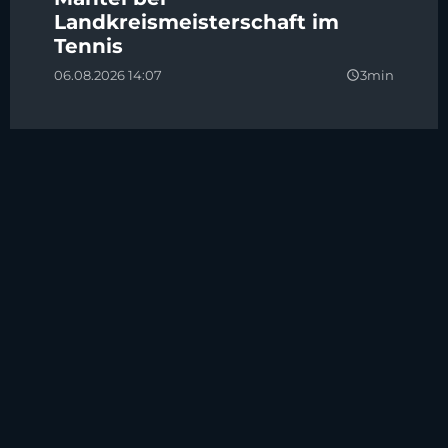
Landkreismeisterschaft im
Tennis
06.08.2026 14:07
3min
query_builder