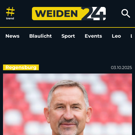
SSV Jahn Regensburg trennt si
search
News
Blaulicht
Sport
Events
Leo
L
Regensburg
03.10.2025