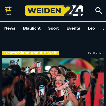
„The Housemaid“: Sydney Swee
search
News
Blaulicht
Sport
Events
Leo
L
Deutschland und die Welt
15.01.2026