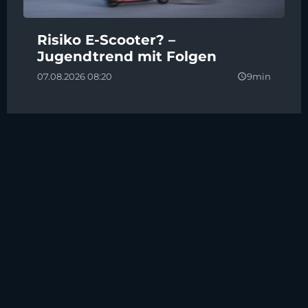
Risiko E-Scooter? –
Jugendtrend mit Folgen
07.08.2026 08:20
9min
query_builder