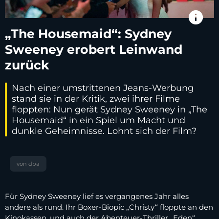
info
„The Housemaid“: Sydney
Sweeney erobert Leinwand
zurück
Nach einer umstrittenen Jeans-Werbung
stand sie in der Kritik, zwei ihrer Filme
floppten: Nun gerät Sydney Sweeney in „The
Housemaid“ in ein Spiel um Macht und
dunkle Geheimnisse. Lohnt sich der Film?
von dpa
Für Sydney Sweeney lief es vergangenes Jahr alles
andere als rund. Ihr Boxer-Biopic „Christy“ floppte an den
Kinokassen, und auch der Abenteuer-Thriller „Eden“