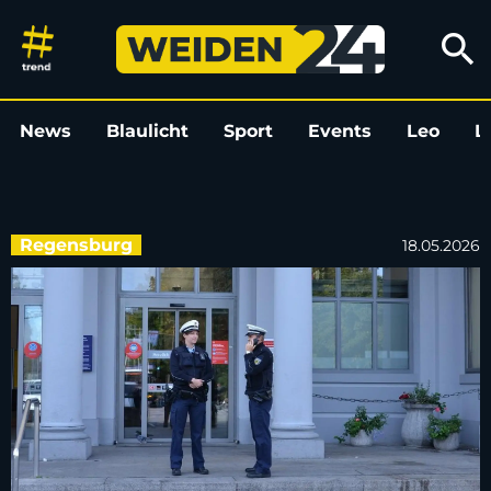
Verkäuferin in Regensburg mit
search
News
Blaulicht
Sport
Events
Leo
L
Regensburg
18.05.2026