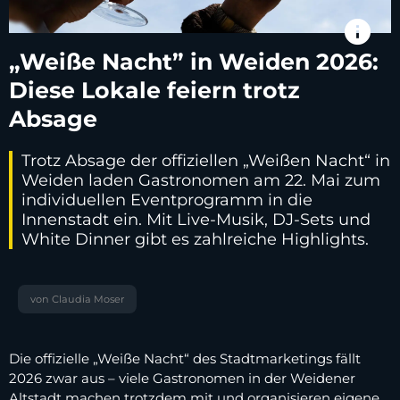
info
„Weiße Nacht” in Weiden 2026:
Diese Lokale feiern trotz
Absage
Trotz Absage der offiziellen „Weißen Nacht“ in
Weiden laden Gastronomen am 22. Mai zum
individuellen Eventprogramm in die
Innenstadt ein. Mit Live-Musik, DJ-Sets und
White Dinner gibt es zahlreiche Highlights.
von Claudia Moser
Die offizielle „Weiße Nacht“ des Stadtmarketings fällt
2026 zwar aus – viele Gastronomen in der Weidener
Altstadt machen trotzdem mit und organisieren eigene