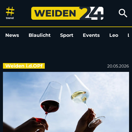
„Weiße Nacht” in Weiden 2026: 
search
News
Blaulicht
Sport
Events
Leo
L
Weiden i.d.OPf
20.05.2026