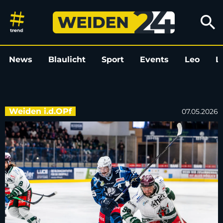
Weitere Abgänge: Voit und Sch
search
News
Blaulicht
Sport
Events
Leo
L
Weiden i.d.OPf
07.05.2026