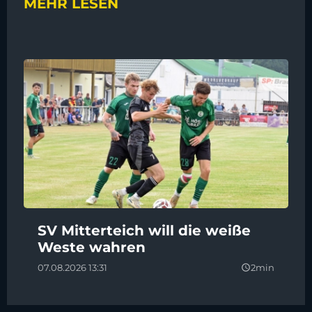
MEHR LESEN
SV Mitterteich will die weiße
Weste wahren
07.08.2026 13:31
2min
query_builder