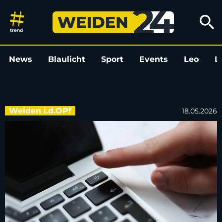
Kliniken Nordoberpfalz AG sta
search
News
Blaulicht
Sport
Events
Leo
L
Weiden i.d.OPf
18.05.2026