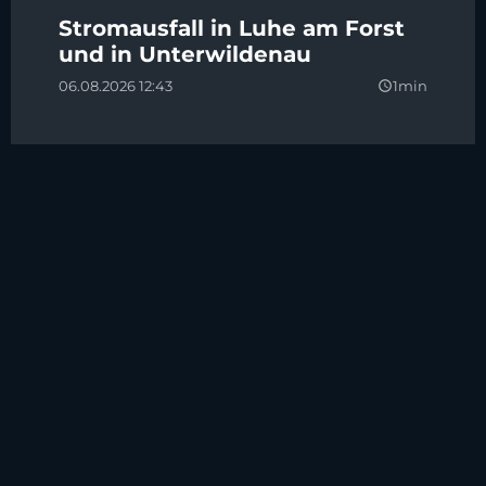
Stromausfall in Luhe am Forst
und in Unterwildenau
06.08.2026 12:43
1min
query_builder