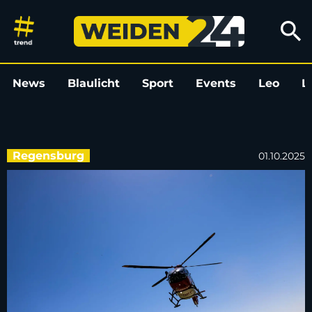
Mann stürzt in Kallmünz von Ge
search
News
Blaulicht
Sport
Events
Leo
L
Regensburg
01.10.2025