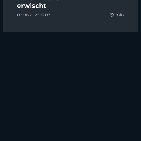
erwischt
06.08.2026 13:07
1min
query_builder