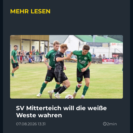
MEHR LESEN
SV Mitterteich will die weiße
Weste wahren
07.08.2026 13:31
2min
query_builder