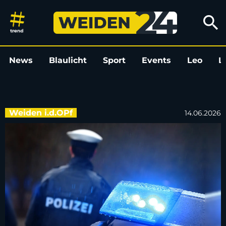
Tür eines geparkten Autos in 
search
News
Blaulicht
Sport
Events
Leo
L
Weiden i.d.OPf
14.06.2026