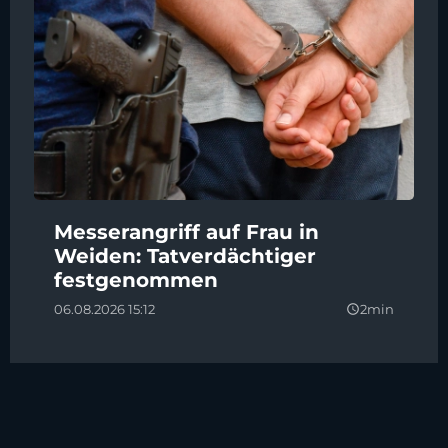
Messerangriff auf Frau in
Weiden: Tatverdächtiger
festgenommen
06.08.2026 15:12
2min
query_builder