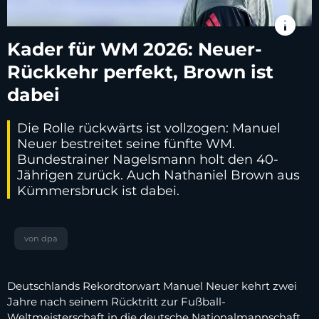
info
Kader für WM 2026: Neuer-
Rückkehr perfekt, Brown ist
dabei
Die Rolle rückwärts ist vollzogen: Manuel
Neuer bestreitet seine fünfte WM.
Bundestrainer Nagelsmann holt den 40-
Jährigen zurück. Auch Nathaniel Brown aus
Kümmersbruck ist dabei.
von dpa
Deutschlands Rekordtorwart Manuel Neuer kehrt zwei
Jahre nach seinem Rücktritt zur Fußball-
Weltmeisterschaft in die deutsche Nationalmannschaft