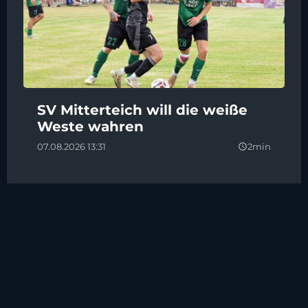
SV Mitterteich will die weiße
Weste wahren
07.08.2026 13:31
2min
query_builder