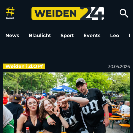
Bilder vom HipHop BBQ in Wei
search
News
Blaulicht
Sport
Events
Leo
L
Weiden i.d.OPf
30.05.2026