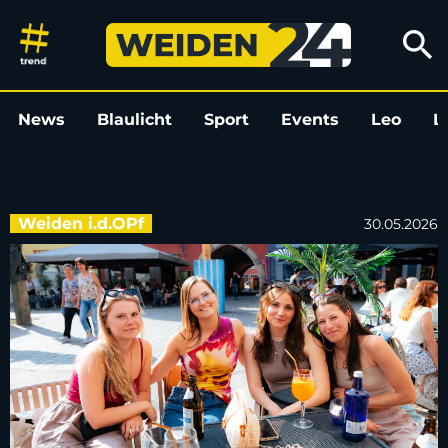
Daydrinking im SantoRino | W
search
News
Blaulicht
Sport
Events
Leo
L
Weiden i.d.OPf
30.05.2026