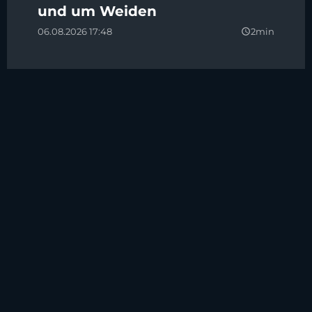
und um Weiden
06.08.2026 17:48
2min
query_builder