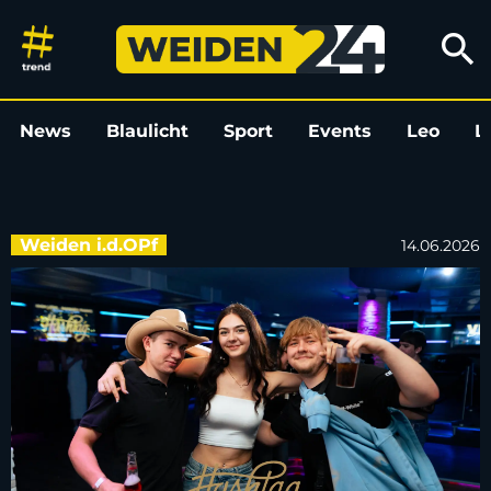
„High Level” im Hashtag: Die 
search
News
Blaulicht
Sport
Events
Leo
L
Weiden i.d.OPf
14.06.2026