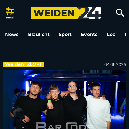
Russian Night im BarCode: Die
search
News
Blaulicht
Sport
Events
Leo
L
Weiden i.d.OPf
04.06.2026