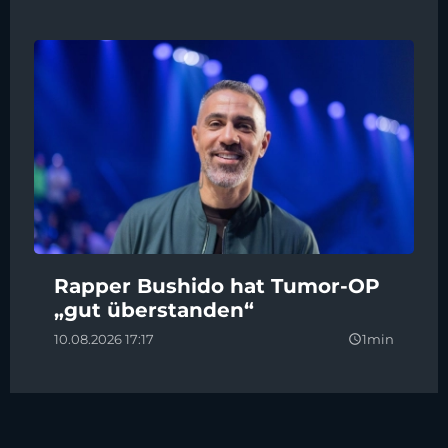
Rapper Bushido hat Tumor-OP
„gut überstanden“
10.08.2026 17:17
1min
query_builder